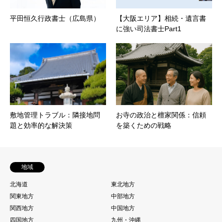
平田恒久行政書士（広島県）
【大阪エリア】相続・遺言書
に強い司法書士Part1
敷地管理トラブル：隣接地問
お寺の政治と檀家関係：信頼
題と効率的な解決策
を築くための戦略
地域
北海道
東北地方
関東地方
中部地方
関西地方
中国地方
四国地方
九州・沖縄