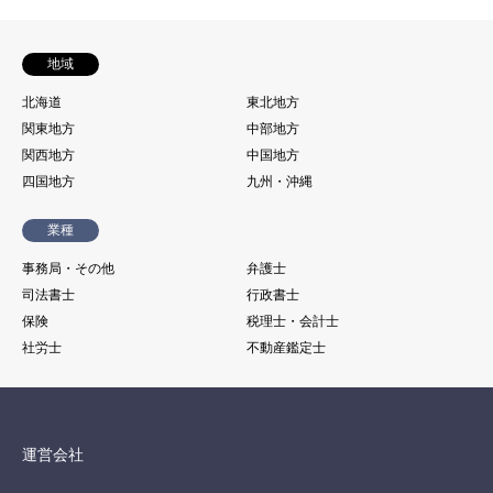
地域
北海道
東北地方
関東地方
中部地方
関西地方
中国地方
四国地方
九州・沖縄
業種
事務局・その他
弁護士
司法書士
行政書士
保険
税理士・会計士
社労士
不動産鑑定士
運営会社