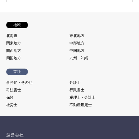
地域
北海道
東北地方
関東地方
中部地方
関西地方
中国地方
四国地方
九州・沖縄
業種
事務局・その他
弁護士
司法書士
行政書士
保険
税理士・会計士
社労士
不動産鑑定士
運営会社