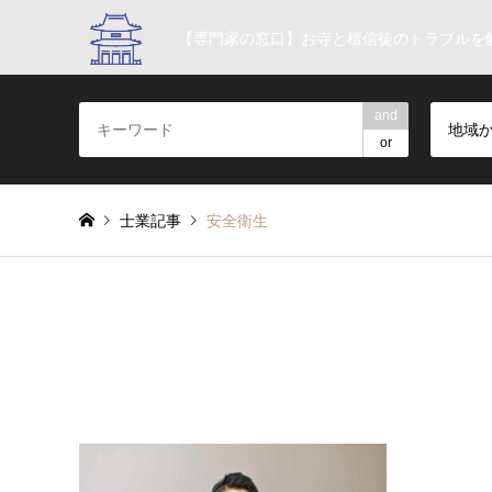
【専門家の窓口】お寺と檀信徒のトラブルを
and
地域
or
士業記事
安全衛生