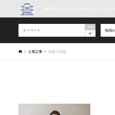
【専門家の窓口】お寺と檀信徒のトラブルを
and
地域
or
士業記事
外国人在留