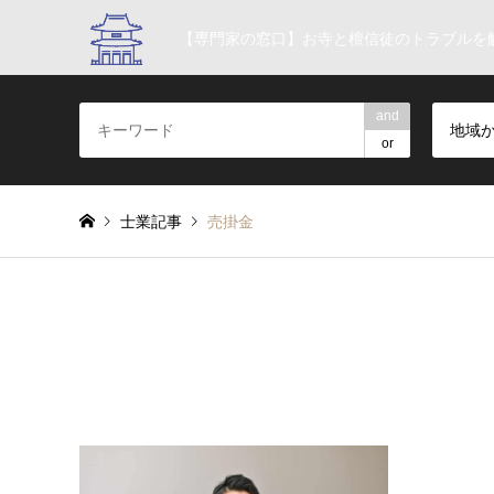
【専門家の窓口】お寺と檀信徒のトラブルを
and
地域
or
士業記事
売掛金