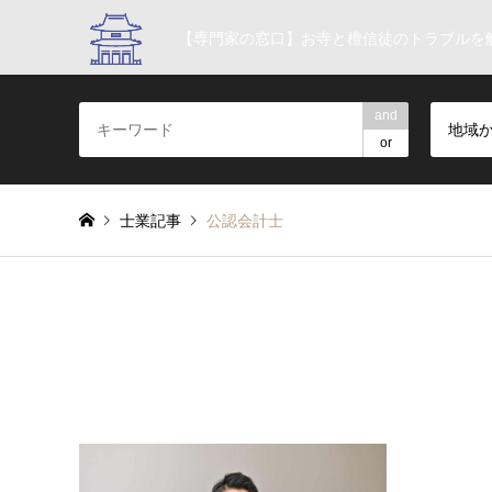
【専門家の窓口】お寺と檀信徒のトラブルを
and
地域
or
士業記事
公認会計士