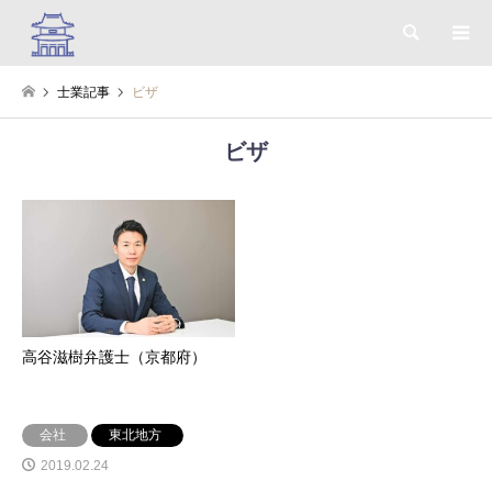
検索
士業記事
ビザ
ビザ
高谷滋樹弁護士（京都府）
会社
東北地方
2019.02.24