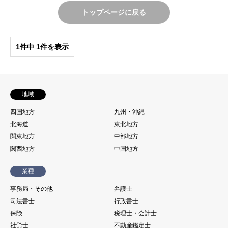
トップページに戻る
1件中 1件を表示
地域
四国地方
九州・沖縄
北海道
東北地方
関東地方
中部地方
関西地方
中国地方
業種
事務局・その他
弁護士
司法書士
行政書士
保険
税理士・会計士
社労士
不動産鑑定士