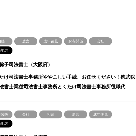
相続
遺言
成年後見
お寺関係
会社
西地方
聡子司法書士（大阪府）
たけ司法書士事務所ややこしい手続、お任せください！徳武聡
法書士業種司法書士事務所とくたけ司法書士事務所役職代…
寺関係
会社
相続
遺言
成年後見
西地方