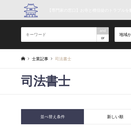
【専門家の窓口】お寺と檀信徒のトラブルを
and
地域
or
士業記事
司法書士
司法書士
並べ替え条件
新しい順