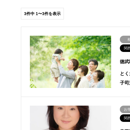
3件中 1〜3件を表示
関
徳武
とく
子司
お
関