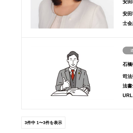
安田
安田
士会
石橋
司法
法書
URL
3件中 1〜3件を表示