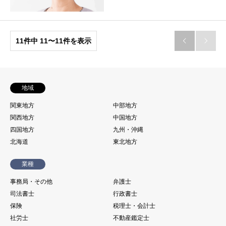
11件中 11〜11件を表示


地域
関東地方
中部地方
関西地方
中国地方
四国地方
九州・沖縄
北海道
東北地方
業種
事務局・その他
弁護士
司法書士
行政書士
保険
税理士・会計士
社労士
不動産鑑定士