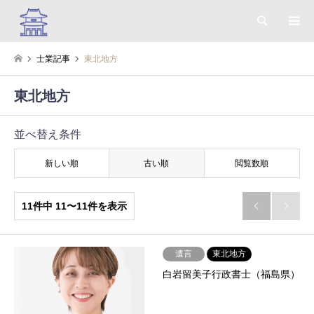
検索
士業記事
東北地方
東北地方
並べ替え条件
新しい順
古い順
閲覧数順
11件中 11〜11件を表示


遺言
東北地方
白岩留美子行政書士（福島県）