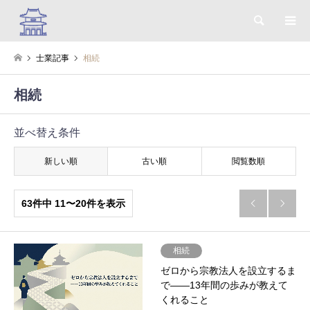
検索
士業記事
相続
相続
並べ替え条件
新しい順
古い順
閲覧数順
63件中 11〜20件を表示


相続
ゼロから宗教法人を設立するま
で——13年間の歩みが教えて
くれること