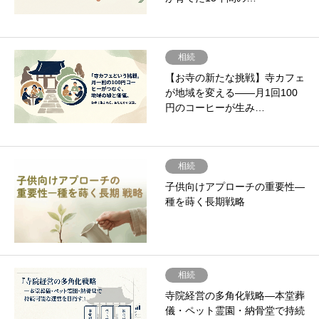
相続
【お寺の新たな挑戦】寺カフェ
が地域を変える――月1回100
円のコーヒーが生み…
相続
子供向けアプローチの重要性―
種を蒔く長期戦略
相続
寺院経営の多角化戦略―本堂葬
儀・ペット霊園・納骨堂で持続