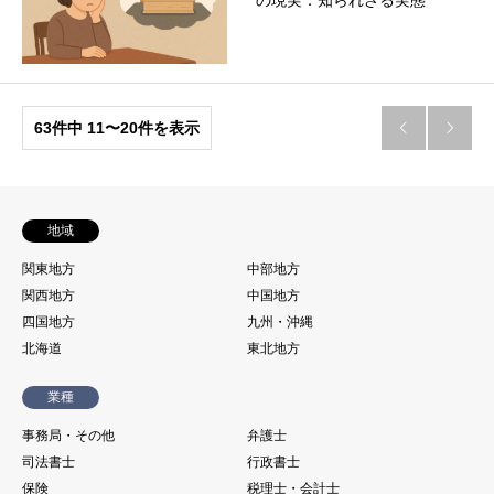
の現実：知られざる実態
63件中 11〜20件を表示


地域
関東地方
中部地方
関西地方
中国地方
四国地方
九州・沖縄
北海道
東北地方
業種
事務局・その他
弁護士
司法書士
行政書士
保険
税理士・会計士