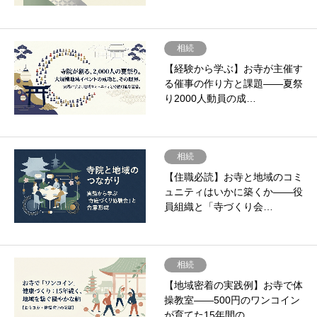
相続
【経験から学ぶ】お寺が主催す
る催事の作り方と課題――夏祭
り2000人動員の成…
相続
【住職必読】お寺と地域のコミ
ュニティはいかに築くか――役
員組織と「寺づくり会…
相続
【地域密着の実践例】お寺で体
操教室――500円のワンコイン
が育てた15年間の…