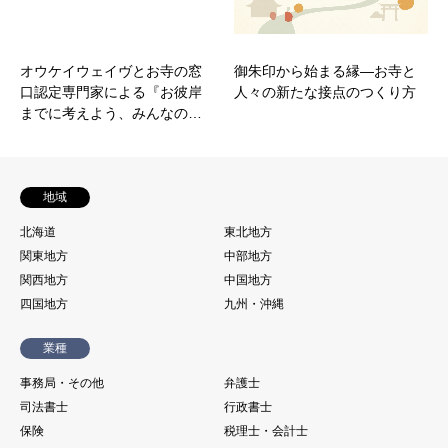
オウケイウェイヴとお寺の窓
御朱印から始まる縁―お寺と
口認定専門家による『お彼岸
人々の新たな接点のつくり方
までに考えよう、みんなの…
地域
北海道
東北地方
関東地方
中部地方
関西地方
中国地方
四国地方
九州・沖縄
業種
事務局・その他
弁護士
司法書士
行政書士
保険
税理士・会計士